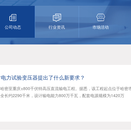
公司动态
行业资讯
市场活动
对电力试验变压器提出了什么新要求？
哈密至重庆±800千伏特高压直流输电工程。据悉，该工程起点位于哈密
长约2290千米，设计输电能力800万千瓦，配套电源规模为1420万