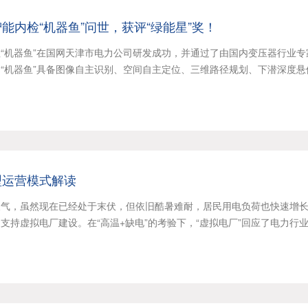
能内检“机器鱼”问世，获评“绿能星”奖！
“机器鱼”在国网天津市电力公司研发成功，并通过了由国内变压器行业专
“机器鱼”具备图像自主识别、空间自主定位、三维路径规划、下潜深度悬
型运营模式解读
天气，虽然现在已经处于末伏，但依旧酷暑难耐，居民用电负荷也快速增
支持虚拟电厂建设。在“高温+缺电”的考验下，“虚拟电厂”回应了电力行