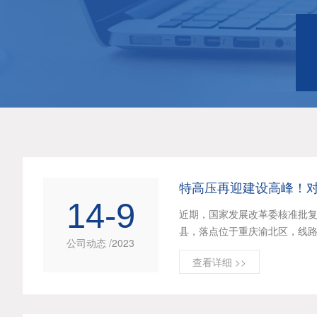
特高压再迎建设高峰！
14-9
近期，国家发展改革委核准批复
县，落点位于重庆渝北区，线路全
公司动态 /2023
查看详细 >>