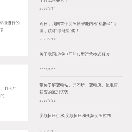
2023/9/14
家组进行的
近日，我国首个变压器智能内检“机器鱼”问
停
世，获评“绿能星”奖！
2023/9/14
关于我国虚拟电厂的典型运营模式解读
2023/8/22
带你了解变电站、开闭所、变电所、配电房、
长。且今年
箱变的区别优势
业的
2023/8/22
变频恒压供水,变频恒压和变频变压控制
2023/8/18